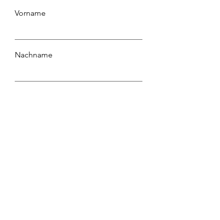
Vorname
Nachname
E-Mail-Adresse
Nachricht
Absenden