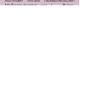
Auffinden mittels radiästhetischen
Meßinstrumenten wie L – Ruten,
Einhand- Rute oder Pendel. Die im
Feng Shui bekannten für Lebewesen
positiven und negativen Energien wie
z.B. Chi und Sha und ihre möglichen
Auswirkungen werden erklärt. Die
auch als eine Grundlage der
chinesischen Medizin genannten
Wandlungsenergien Holz, Feuer, Erde,
Metall und Wasser bilden im Feng
Shui einen wesentlichen individuellen
Faktor zur erlebbaren
Harmonisierung im täglichen Leben.
Die Formschule – Über die
Beobachtungen von Landschafts- und
Flußformen kamen die alten Feng
Shui Meister zu einer sehr
differenzierten Bewertung der
einzelnen Formen hinsichtlich ihrer
positiven und negativen Wirkung auf
den Menschen. Übertragbar auf unser
heutiges Leben beinhaltet die